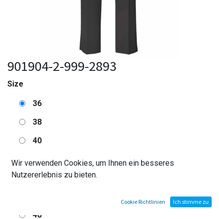
901904-2-999-2893
Size
36
38
40
42
Wir verwenden Cookies, um Ihnen ein besseres
Nutzererlebnis zu bieten.
44
46
Cookie Richtlinien
Ich stimme zu
48