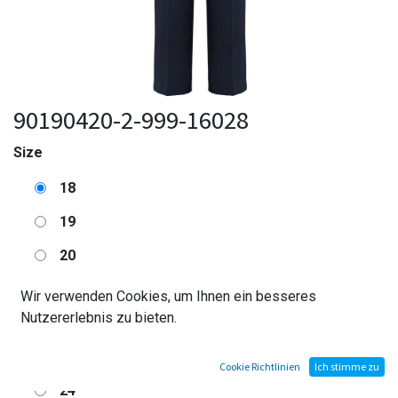
90190420-2-999-16028
Size
18
19
20
21
Wir verwenden Cookies, um Ihnen ein besseres
Nutzererlebnis zu bieten.
22
23
Cookie Richtlinien
Ich stimme zu
24