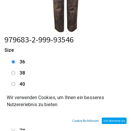
979683-2-999-93546
Size
36
38
40
42
Wir verwenden Cookies, um Ihnen ein besseres
Nutzererlebnis zu bieten.
44
46
Cookie Richtlinien
Ich stimme zu
48