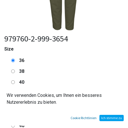
979760-2-999-3654
Size
36
38
40
42
Wir verwenden Cookies, um Ihnen ein besseres
Nutzererlebnis zu bieten.
44
46
Cookie Richtlinien
Ich stimme zu
48