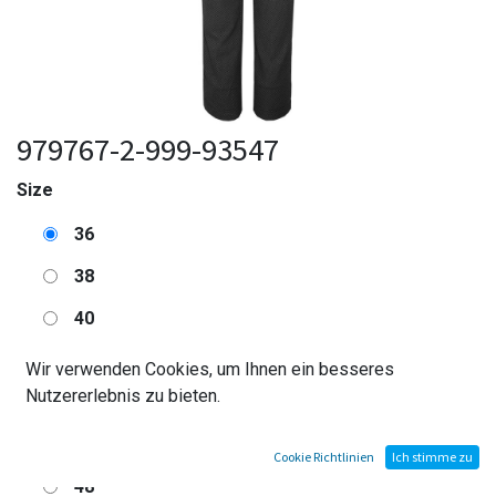
979767-2-999-93547
Size
36
38
40
42
Wir verwenden Cookies, um Ihnen ein besseres
Nutzererlebnis zu bieten.
44
46
Cookie Richtlinien
Ich stimme zu
48