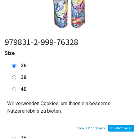
979831-2-999-76328
Size
36
38
40
42
Wir verwenden Cookies, um Ihnen ein besseres
Nutzererlebnis zu bieten.
44
46
Cookie Richtlinien
Ich stimme zu
48