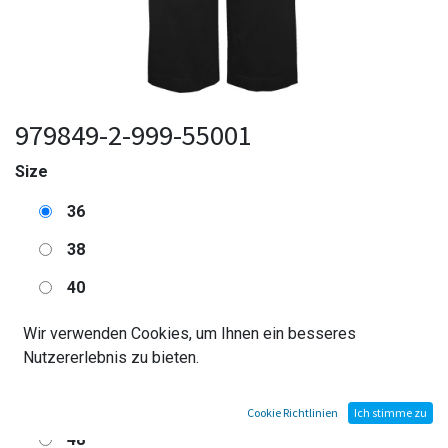
979849-2-999-55001
Size
36
38
40
42
Wir verwenden Cookies, um Ihnen ein besseres
Nutzererlebnis zu bieten.
44
46
Cookie Richtlinien
Ich stimme zu
48