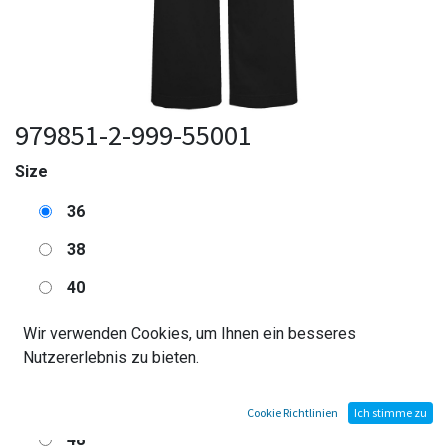
979851-2-999-55001
Size
36
38
40
42
Wir verwenden Cookies, um Ihnen ein besseres
Nutzererlebnis zu bieten.
44
46
Cookie Richtlinien
Ich stimme zu
48