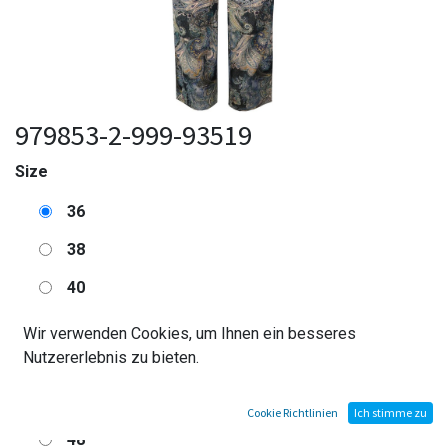
979853-2-999-93519
Size
36
38
40
42
Wir verwenden Cookies, um Ihnen ein besseres
Nutzererlebnis zu bieten.
44
46
Cookie Richtlinien
Ich stimme zu
48