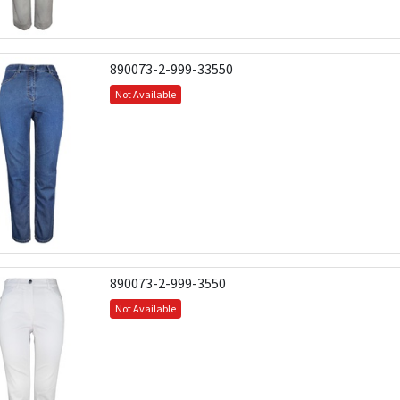
890073-2-999-33550
Not Available
890073-2-999-3550
Not Available