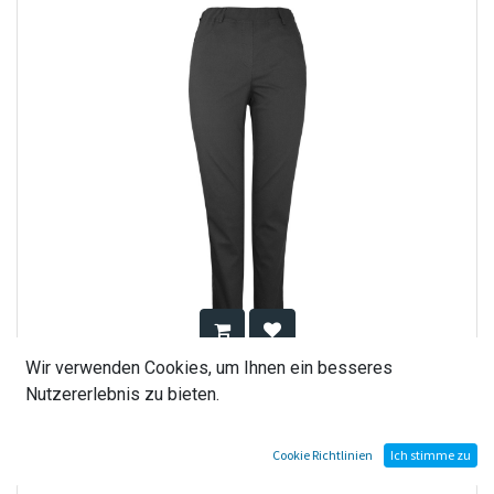
Wir verwenden Cookies, um Ihnen ein besseres
979733-2-999-69356
Nutzererlebnis zu bieten.
Not Available
Cookie Richtlinien
Ich stimme zu